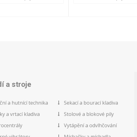
í a stroje
ční a hutnící technika
Sekací a bourací kladiva
ky a vrtací kladiva
Stolové a blokové pily
rocentrály
Vytápění a odvlhčování
né vibrátory
Míchačky a míchadla