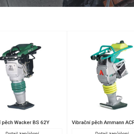
í pěch Wacker BS 62Y
Vibrační pěch Ammann AC
Detail zapůjčení
Detail zapůjčení