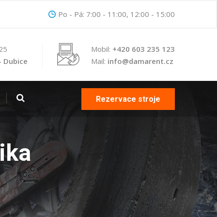
Po - Pá: 7:00 - 11:00, 12:00 - 15:00
 25
Mobil:
+420 603 235 123
- Dubice
Mail:
info@damarent.cz
Rezervace stroje
ika